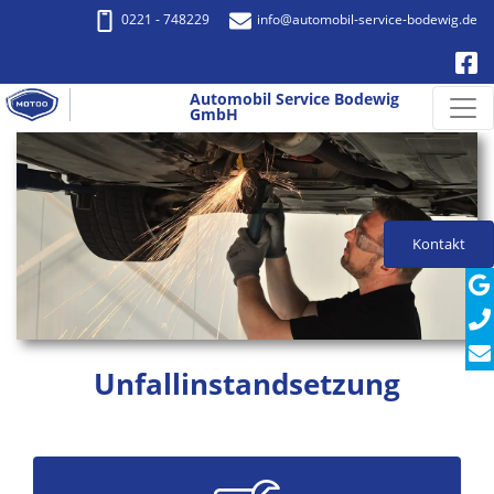
0221 - 748229
info
@automobil-service-bodewig.de
Automobil Service Bodewig
GmbH
Kontakt
Unfallinstandsetzung