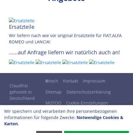
Ersatzteile
Wir liefern nach wie vor original Ersatzteile für FIAT,ALFA
ROMEO und LANCIA!
......auf Anfrage liefern wir natürlich auch an!
Hoch
Kontakt
Impressum
Cloudfrei
gehostet in
Sitemap
Datenschutzerklärung
Deutschland
MOTOO
Cookie-Einstellungen
Wir speichern und verarbeiten Ihre personenbezogenen
Informationen für folgende Zwecke:
Notwendige Cookies &
Automobil Service Bodewig GmbH
Karten
.
Merheimer Str. 424
50739 Köln / Mauenheim