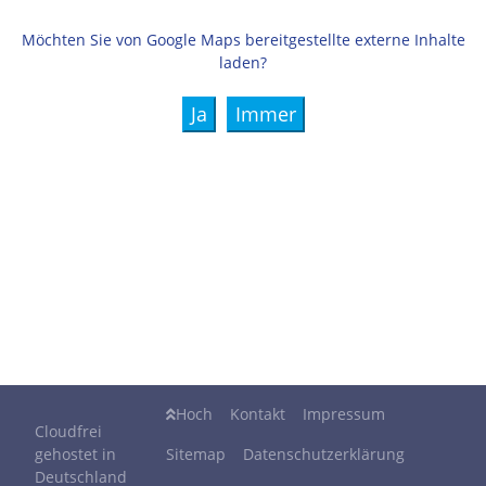
Verständnis.
Möchten Sie von
Google Maps
bereitgestellte externe Inhalte
laden?
Ja
Immer
Hoch
Kontakt
Impressum
Cloudfrei
gehostet in
Sitemap
Datenschutzerklärung
Deutschland