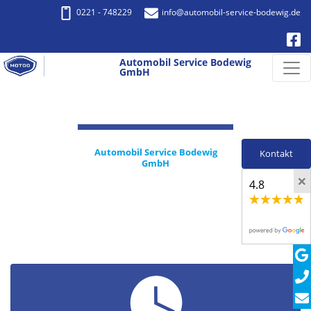
0221 - 748229
info
@automobil-service-bodewig.de
Automobil Service Bodewig
GmbH
Automobil Service Bodewig
Kontakt
GmbH
×
4.8