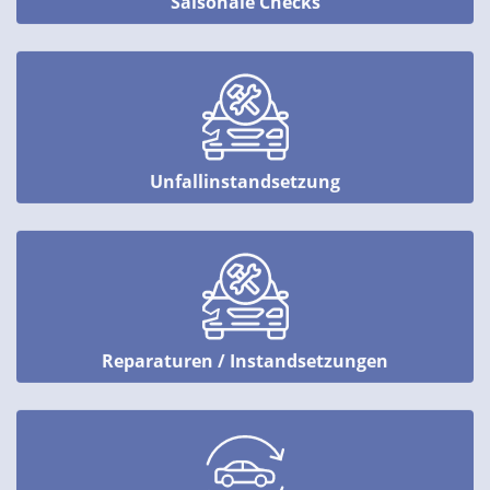
Saisonale Checks
Unfallinstandsetzung
Reparaturen / Instandsetzungen